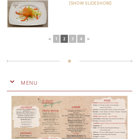
[SHOW SLIDESHOW]
◄
1
2
3
4
►
✻
MENU