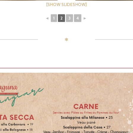
[SHOW SLIDESHOW]
◄
1
2
3
4
►
✻